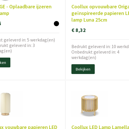
E - Oplaadbare ijzeren
Coollux opvouwbare Orig
lamp
geïnspireerde papieren L
lamp Luna 25cm
5
€ 8,32
t geleverd in: 5 werkdag(en)
ukt geleverd in: 3
Bedrukt geleverd in: 10 werk
ag(en)
Onbedrukt geleverd in: 4
werkdag(en)
jken
Bekijken
ux vouwbare papieren LED
Coollux LED Lamp Lamell