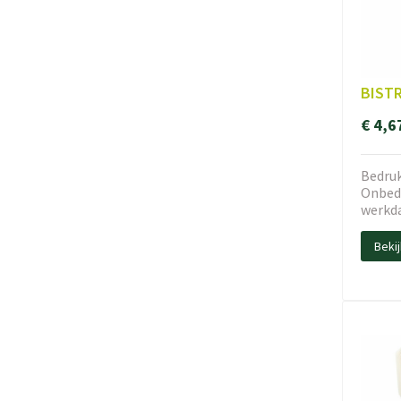
BISTR
€ 4,6
Bedruk
Onbedr
werkd
Beki