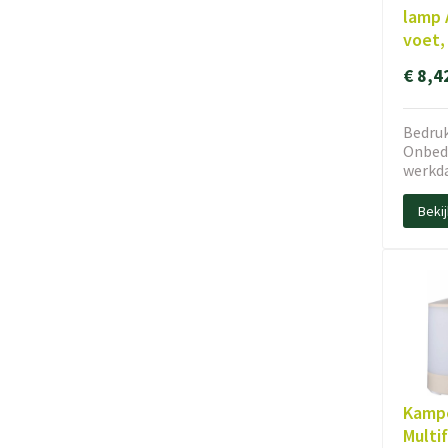
lamp 
voet,
€ 8,4
Bedruk
Onbedr
werkd
Beki
Kampe
Multi