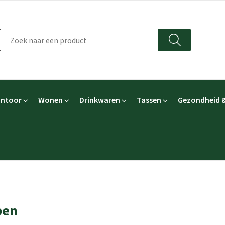
ntoor
Wonen
Drinkwaren
Tassen
Gezondheid &
pen