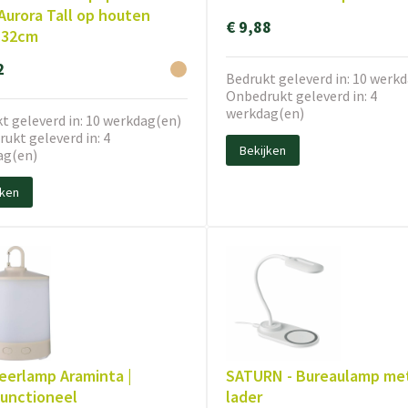
Aurora Tall op houten
€ 9,88
 32cm
2
Bedrukt geleverd in: 10 werk
Onbedrukt geleverd in: 4
werkdag(en)
t geleverd in: 10 werkdag(en)
ukt geleverd in: 4
Bekijken
ag(en)
jken
erlamp Araminta |
SATURN - Bureaulamp me
functioneel
lader