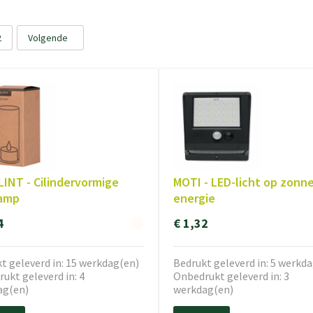
2
Volgende
LINT - Cilindervormige
MOTI - LED-licht op zonn
lamp
energie
4
€ 1,32
t geleverd in: 15 werkdag(en)
Bedrukt geleverd in: 5 werkd
ukt geleverd in: 4
Onbedrukt geleverd in: 3
ag(en)
werkdag(en)