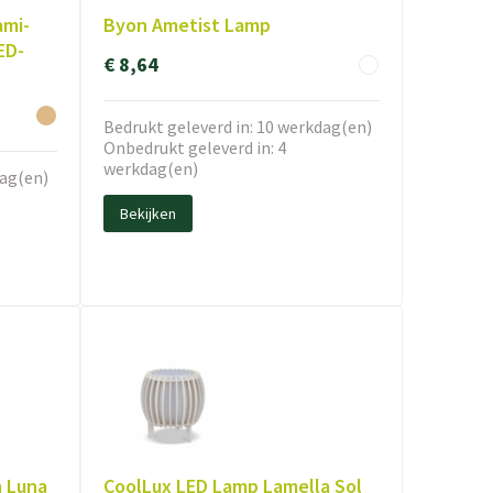
ami-
Byon Ametist Lamp
ED-
€ 8,64
Bedrukt geleverd in: 10 werkdag(en)
Onbedrukt geleverd in: 4
werkdag(en)
dag(en)
Bekijken
a Luna
CoolLux LED Lamp Lamella Sol