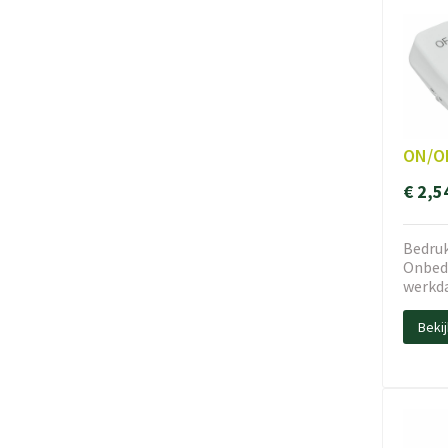
ON/OF
€ 2,5
Bedruk
Onbedr
werkd
Beki