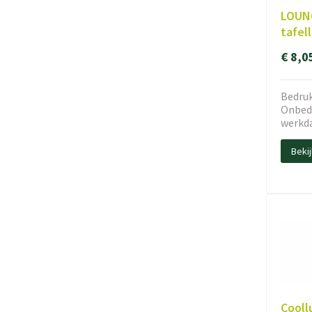
LOUNG
tafel
€ 8,0
Bedruk
Onbedr
werkd
Beki
Cooll