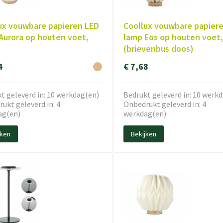
ux vouwbare papieren LED
Coollux vouwbare papier
Aurora op houten voet,
lamp Eos op houten voet,
(brievenbus doos)
4
€ 7,68
t geleverd in: 10 werkdag(en)
Bedrukt geleverd in: 10 werk
ukt geleverd in: 4
Onbedrukt geleverd in: 4
ag(en)
werkdag(en)
jken
Bekijken