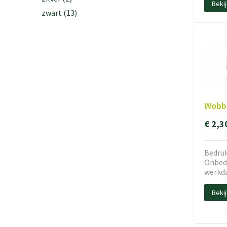
Beki
zwart
(13)
Wobbl
€ 2,3
Bedruk
Onbedr
werkd
Beki