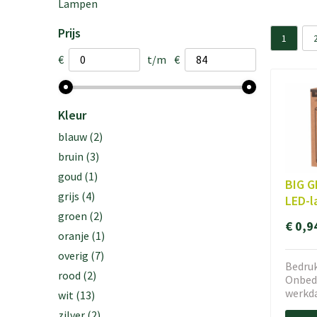
Lampen
Prijs
1
€
t/m
€
Kleur
blauw
(2)
bruin
(3)
goud
(1)
BIG G
grijs
(4)
LED-
groen
(2)
€ 0,9
oranje
(1)
overig
(7)
Bedruk
rood
(2)
Onbedr
werkd
wit
(13)
zilver
(2)