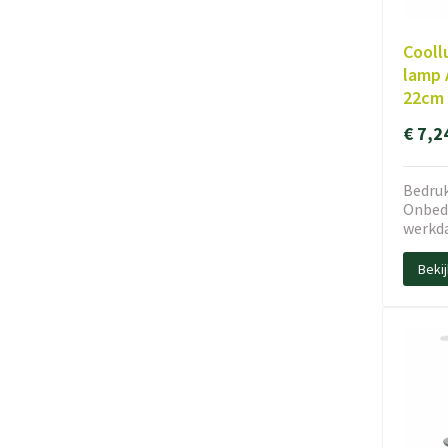
Cooll
lamp 
22cm
€ 7,2
Bedruk
Onbedr
werkd
Beki