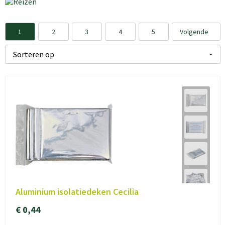
1
2
3
4
5
Volgende
Aluminium isolatiedeken Cecilia
€ 0,44