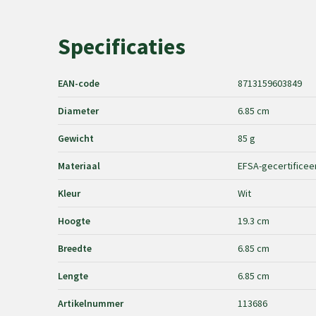
Specificaties
EAN-code
8713159603849
Diameter
6.85 cm
Gewicht
85 g
Materiaal
EFSA-gecertificee
Kleur
Wit
Hoogte
19.3 cm
Breedte
6.85 cm
Lengte
6.85 cm
Artikelnummer
113686