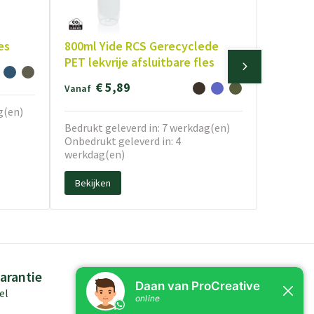
es
800ml Yide RCS Gerecyclede
PET lekvrije afsluitbare fles
€ 5,89
Vanaf
g(en)
Bedrukt geleverd in: 7 werkdag(en)
Onbedrukt geleverd in: 4
werkdag(en)
Bekijken
arantie
Persoonlijk advies
el
Kennis in producten