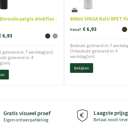
Borosilicaatgla drinkfles -
600ml VINGA Balti RPET fl
€ 6,93
Vanaf
€ 6,93
Bedrukt geleverd in: 7 werkda
Onbedrukt geleverd in: 4
 geleverd in: 7 werkdag(en)
werkdag(en)
kt geleverd in: 4
g(en)
Bekijken
ken
Laagste prijsg
Gratis visueel proef
Betaal nooit teve
Eigen ontwerpafdeling