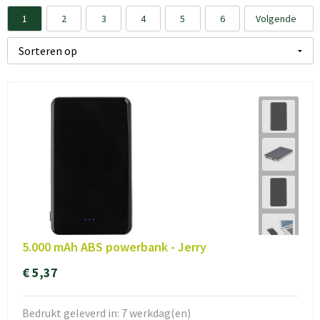
1
2
3
4
5
6
Volgende
5.000 mAh ABS powerbank - Jerry
€ 5,37
Bedrukt geleverd in: 7 werkdag(en)