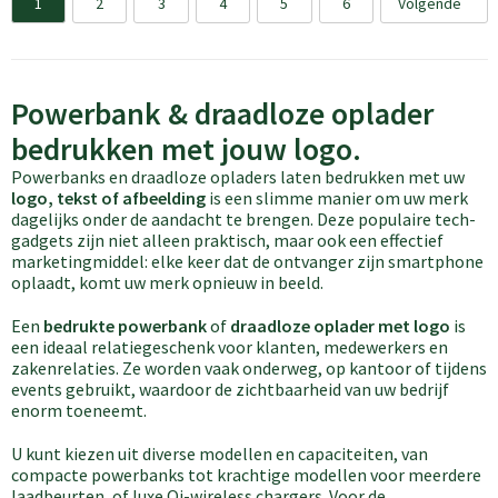
1
2
3
4
5
6
Volgende
Powerbank & draadloze oplader
bedrukken met jouw logo.
Powerbanks en draadloze opladers laten bedrukken met uw
logo, tekst of afbeelding
is een slimme manier om uw merk
dagelijks onder de aandacht te brengen. Deze populaire tech-
gadgets zijn niet alleen praktisch, maar ook een effectief
marketingmiddel: elke keer dat de ontvanger zijn smartphone
oplaadt, komt uw merk opnieuw in beeld.
Een
bedrukte powerbank
of
draadloze oplader met logo
is
een ideaal relatiegeschenk voor klanten, medewerkers en
zakenrelaties. Ze worden vaak onderweg, op kantoor of tijdens
events gebruikt, waardoor de zichtbaarheid van uw bedrijf
enorm toeneemt.
U kunt kiezen uit diverse modellen en capaciteiten, van
compacte powerbanks tot krachtige modellen voor meerdere
laadbeurten, of luxe Qi-wireless chargers. Voor de