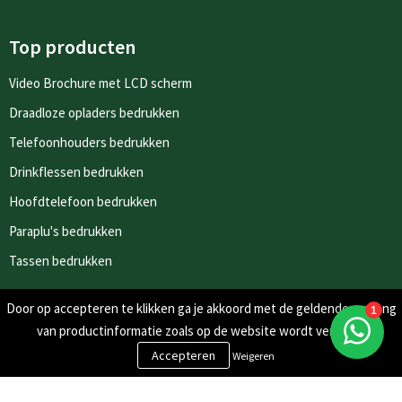
Top producten
Video Brochure met LCD scherm
Draadloze opladers bedrukken
Telefoonhouders bedrukken
Drinkflessen bedrukken
Hoofdtelefoon bedrukken
Paraplu's bedrukken
Tassen bedrukken
Door op accepteren te klikken ga je akkoord met de geldende omgang
Nieuwsbrieven
van productinformatie zoals op de website wordt vermeld.
Schrijf je in voor onze nieuwsbrief en mis nooit meer één van
Weigeren
onze leuke aanbiedingen of updates.