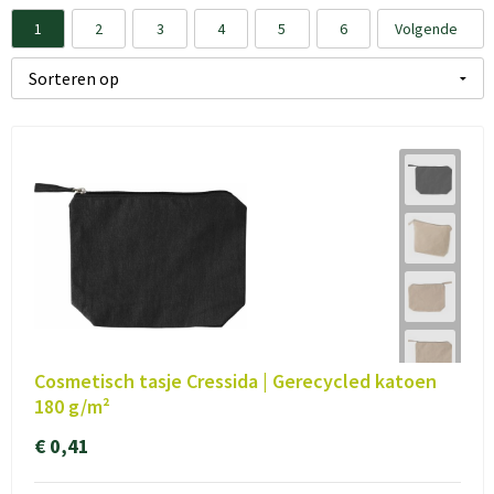
1
2
3
4
5
6
Volgende
Cosmetisch tasje Cressida | Gerecycled katoen
180 g/m²
€ 0,41