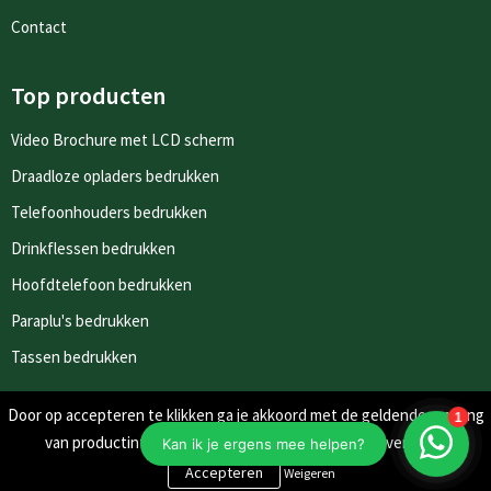
Contact
Top producten
Video Brochure met LCD scherm
Draadloze opladers bedrukken
Telefoonhouders bedrukken
Drinkflessen bedrukken
Hoofdtelefoon bedrukken
Paraplu's bedrukken
Tassen bedrukken
Door op accepteren te klikken ga je akkoord met de geldende omgang
Nieuwsbrieven
van productinformatie zoals op de website wordt vermeld.
Schrijf je in voor onze nieuwsbrief en mis nooit meer één van
Weigeren
onze leuke aanbiedingen of updates.