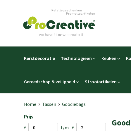
Kerstdecoratie
Technologieën
Keuken
Ka
Gereedschap & veiligheid
Strooiartikelen
Home
Tassen
Goodiebags
Prijs
Good
€
t/m
€