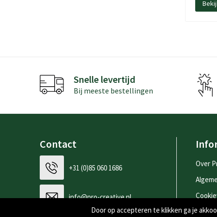
Beki
Snelle levertijd
Bij meeste bestellingen
Contact
Info
Over P
+31 (0)85 060 1686
Algem
Cookie
info@pro-creative.nl
Door op accepteren te klikken ga je akk
Privac