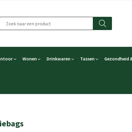
ntoor
Wonen
Drinkwaren
Tassen
Gezondheid &
iebags