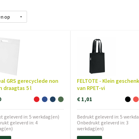
al GRS gerecyclede non
FELTOTE - Klein geschenk
 draagtas 5 l
van RPET-vi
0
€ 1,01
t geleverd in: 5 werkdag(en)
Bedrukt geleverd in: 5 werkd
ukt geleverd in: 4
Onbedrukt geleverd in: 3
ag(en)
werkdag(en)