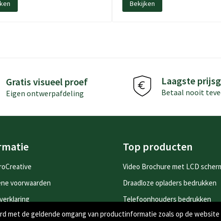
jken
Bekijken
Laagste prijsg
Gratis visueel proef
Betaal nooit teve
Eigen ontwerpafdeling
rmatie
Top producten
roCreative
Video Brochure met LCD scher
ene voorwaarden
Draadloze opladers bedrukken
verklaring
Telefoonhouders bedrukken
oord met de geldende omgang van productinformatie zoals op de website
yverklaring
Drinkflessen bedrukken