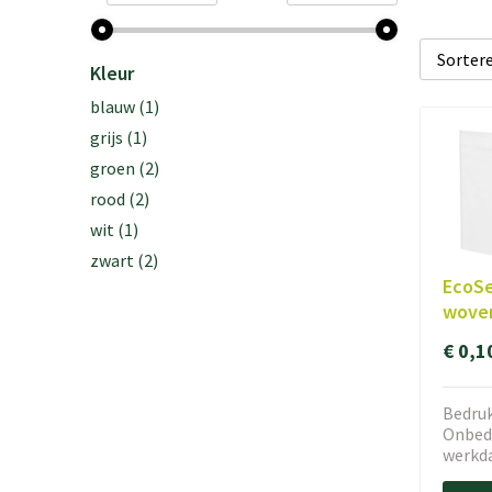
Kleur
blauw
(1)
grijs
(1)
groen
(2)
rood
(2)
wit
(1)
zwart
(2)
EcoSe
woven
€ 0,1
Bedruk
Onbedr
werkd