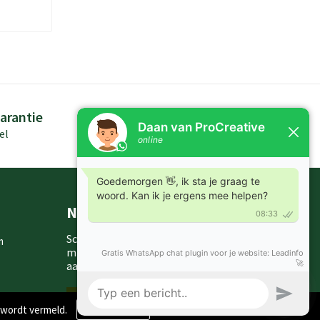
arantie
Persoonlijk advies
el
Kennis in producten
Nieuwsbrieven
Schrijf je in voor onze nieuwsbrief en
m
mis nooit meer één van onze leuke
aanbiedingen of updates.
Inschrijven
 wordt vermeld.
Weigeren