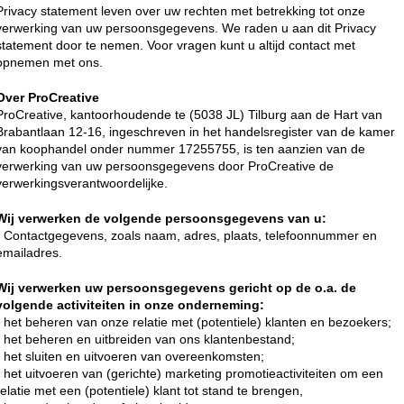
Privacy statement leven over uw rechten met betrekking tot onze
verwerking van uw persoonsgegevens. We raden u aan dit Privacy
statement door te nemen. Voor vragen kunt u altijd contact met
opnemen met ons.
Over ProCreative
ProCreative, kantoorhoudende te (5038 JL) Tilburg aan de Hart van
Brabantlaan 12-16, ingeschreven in het handelsregister van de kamer
van koophandel onder nummer 17255755, is ten aanzien van de
verwerking van uw persoonsgegevens door ProCreative de
verwerkingsverantwoordelijke.
Wij verwerken de volgende persoonsgegevens van u:
- Contactgegevens, zoals naam, adres, plaats, telefoonnummer en
emailadres.
Wij verwerken uw persoonsgegevens gericht op de o.a. de
volgende activiteiten in onze onderneming:
- het beheren van onze relatie met (potentiele) klanten en bezoekers;
- het beheren en uitbreiden van ons klantenbestand;
- het sluiten en uitvoeren van overeenkomsten;
- het uitvoeren van (gerichte) marketing promotieactiviteiten om een
relatie met een (potentiele) klant tot stand te brengen,