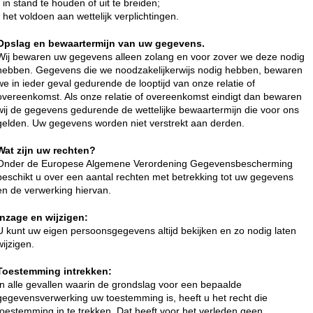
- in stand te houden of uit te breiden;
- het voldoen aan wettelijk verplichtingen.
Opslag en bewaartermijn van uw gegevens.
Wij bewaren uw gegevens alleen zolang en voor zover we deze nodig
hebben. Gegevens die we noodzakelijkerwijs nodig hebben, bewaren
we in ieder geval gedurende de looptijd van onze relatie of
overeenkomst. Als onze relatie of overeenkomst eindigt dan bewaren
wij de gegevens gedurende de wettelijke bewaartermijn die voor ons
gelden. Uw gegevens worden niet verstrekt aan derden.
Wat zijn uw rechten?
Onder de Europese Algemene Verordening Gegevensbescherming
beschikt u over een aantal rechten met betrekking tot uw gegevens
en de verwerking hiervan.
Inzage en wijzigen:
U kunt uw eigen persoonsgegevens altijd bekijken en zo nodig laten
wijzigen.
Toestemming intrekken:
In alle gevallen waarin de grondslag voor een bepaalde
gegevensverwerking uw toestemming is, heeft u het recht die
toestemming in te trekken. Dat heeft voor het verleden geen