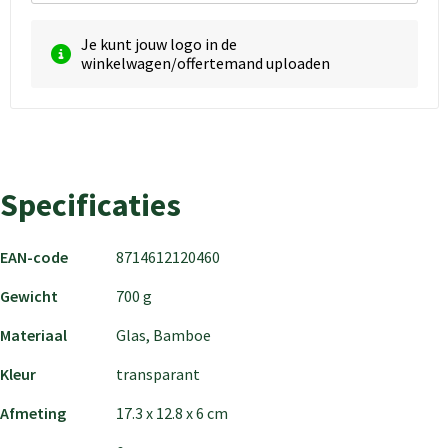
Je kunt jouw logo in de
winkelwagen/offertemand uploaden
Specificaties
EAN-code
8714612120460
Gewicht
700 g
Materiaal
Glas, Bamboe
Kleur
transparant
Afmeting
17.3 x 12.8 x 6 cm