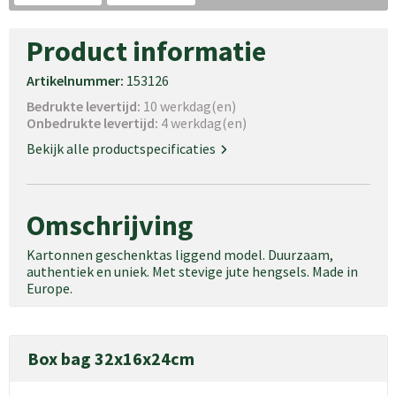
Schoudertassen
Product informatie
Goodiebags
Artikelnummer:
153126
Waterbestendige tassen
Bedrukte levertijd:
10 werkdag(en)
Trolleys
Onbedrukte levertijd:
4 werkdag(en)
Bekijk alle productspecificaties
Omschrijving
Kartonnen geschenktas liggend model. Duurzaam,
authentiek en uniek. Met stevige jute hengsels. Made in
Europe.
Box bag 32x16x24cm