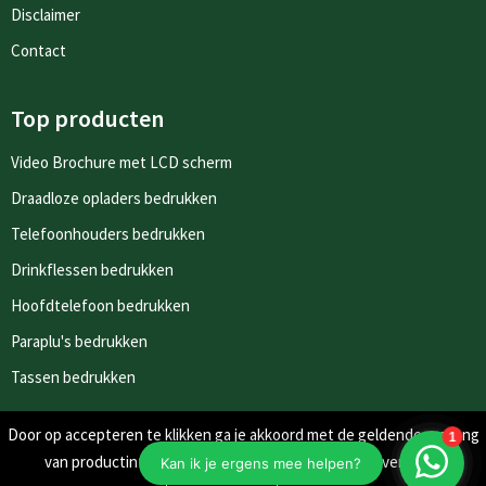
Disclaimer
Contact
Top producten
Video Brochure met LCD scherm
Draadloze opladers bedrukken
Telefoonhouders bedrukken
Drinkflessen bedrukken
Hoofdtelefoon bedrukken
Paraplu's bedrukken
Tassen bedrukken
Door op accepteren te klikken ga je akkoord met de geldende omgang
Nieuwsbrieven
van productinformatie zoals op de website wordt vermeld.
Schrijf je in voor onze nieuwsbrief en mis nooit meer één van