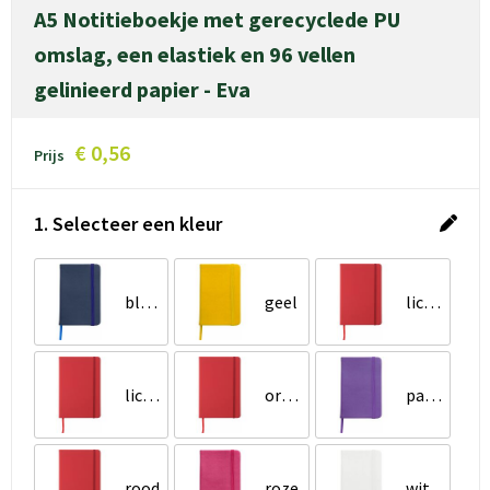
A5 Notitieboekje met gerecyclede PU
omslag, een elastiek en 96 vellen
gelinieerd papier - Eva
€ 0,56
Prijs
1. Selecteer een kleur
blauw
geel
lichtblauw
lichtgroen
oranje
paars
rood
roze
wit