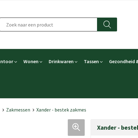
ntoor
Wonen
Drinkwaren
Tassen
Gezondheid &
Zakmessen
Xander - bestek zakmes
Xander - best