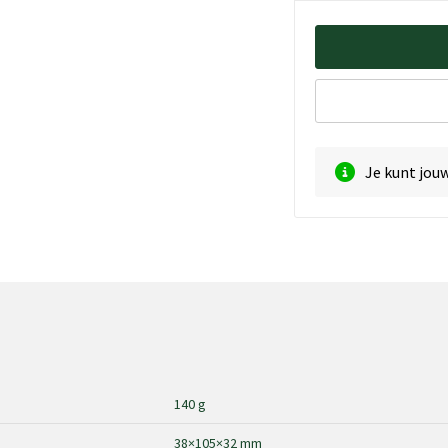
Je kunt jou
140 g
38×105×32 mm