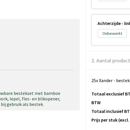
Achterzijde - lin
Onbewerkt
2. Aantal produc
25x Xander - beste
ouwbare bestekset met bamboe
Totaal exclusief B
ork, lepel, fles- en blikopener,
BTW
bij gebruik als bestek.
Totaal inclusief B
Prijs per stuk
(excl