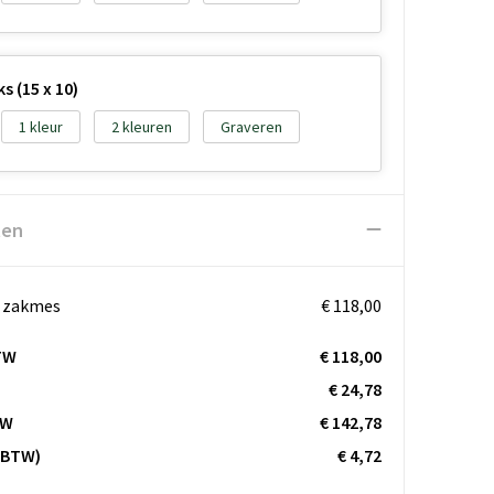
ks (15 x 10)
1
2
Graveren
ten
k zakmes
€ 118,00
TW
€ 118,00
€ 24,78
TW
€ 142,78
. BTW)
€ 4,72