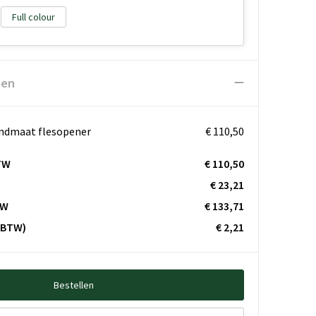
Full colour
ten
andmaat flesopener
€ 110,50
TW
€ 110,50
€ 23,21
TW
€ 133,71
. BTW)
€ 2,21
Bestellen