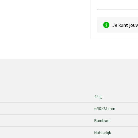
Je kunt jou
44 g
ø50×25 mm
Bamboe
Natuurlijk