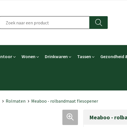
ntoor
Wonen
Drinkwaren
Tassen
Gezondheid &
Rolmaten
Meaboo - rolbandmaat flesopener
Meaboo - rolb