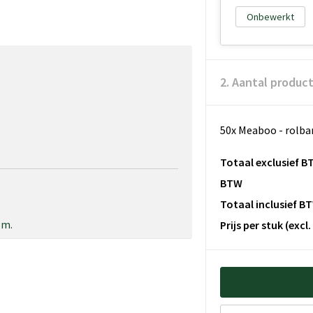
Onbewerkt
2. Aantal produc
50x Meaboo - rolb
Totaal exclusief B
BTW
Totaal inclusief B
 m.
Prijs per stuk
(excl