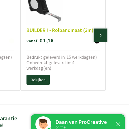
BUILDER I - Rolbandmaat (3m)
€ 1,16
Vanaf
ag(en)
Bedrukt geleverd in: 15 werkdag(en)
Onbedrukt geleverd in: 4
werkdag(en)
Bekijken
arantie
Persoonlijk advies
el
Kennis in producten