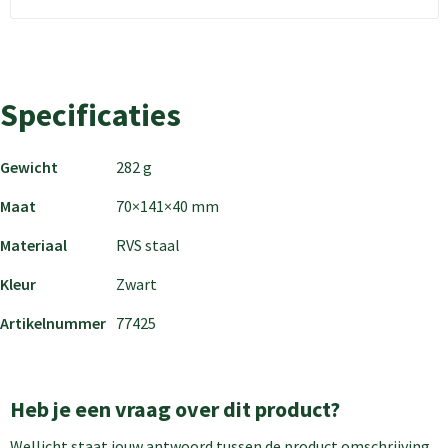
Specificaties
Gewicht
282 g
Maat
70×141×40 mm
Materiaal
RVS staal
Kleur
Zwart
Artikelnummer
77425
Heb je een vraag over dit product?
Wellicht staat jouw antwoord tussen de product omschrijving