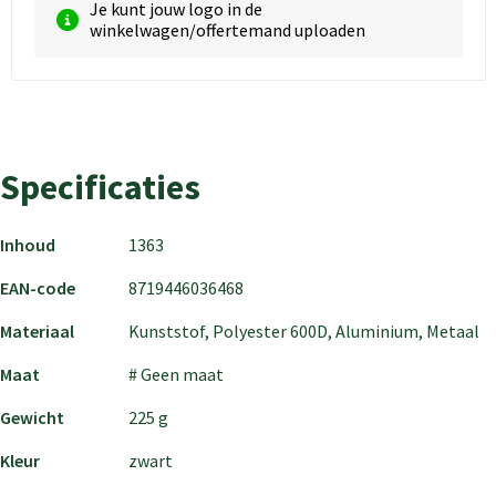
Je kunt jouw logo in de
winkelwagen/offertemand uploaden
Specificaties
Inhoud
1363
EAN-code
8719446036468
Materiaal
Kunststof, Polyester 600D, Aluminium, Metaal
Maat
# Geen maat
Gewicht
225 g
Kleur
zwart