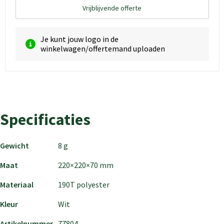
Vrijblijvende offerte
Je kunt jouw logo in de
winkelwagen/offertemand uploaden
Specificaties
Gewicht
8 g
Maat
220×220×70 mm
Materiaal
190T polyester
Kleur
Wit
Artikelnummer
77804