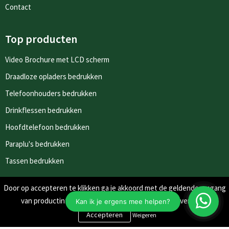
Contact
Top producten
Video Brochure met LCD scherm
Draadloze opladers bedrukken
Telefoonhouders bedrukken
Drinkflessen bedrukken
Hoofdtelefoon bedrukken
Paraplu's bedrukken
Tassen bedrukken
Door op accepteren te klikken ga je akkoord met de geldende omgang
Nieuwsbrieven
van productinformatie zoals op de website wordt vermeld.
Schrijf je in voor onze nieuwsbrief en mis nooit meer één van
Weigeren
onze leuke aanbiedingen of updates.