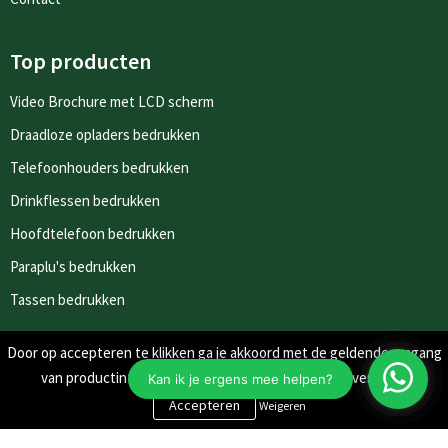
Top producten
Video Brochure met LCD scherm
Draadloze opladers bedrukken
Telefoonhouders bedrukken
Drinkflessen bedrukken
Hoofdtelefoon bedrukken
Paraplu's bedrukken
Tassen bedrukken
Door op accepteren te klikken ga je akkoord met de geldende omgang
Nieuwsbrieven
van productinformatie zoals op de website wordt vermeld.
Schrijf je in voor onze nieuwsbrief en mis nooit meer één van
Weigeren
onze leuke aanbiedingen of updates.