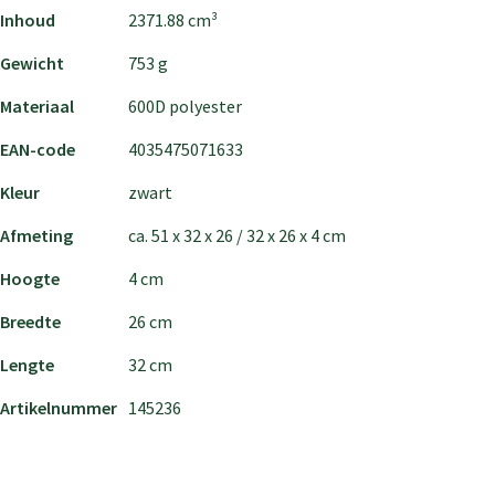
Inhoud
2371.88 cm³
Gewicht
753 g
Materiaal
600D polyester
EAN-code
4035475071633
Kleur
zwart
Afmeting
ca. 51 x 32 x 26 / 32 x 26 x 4 cm
Hoogte
4 cm
Breedte
26 cm
Lengte
32 cm
Artikelnummer
145236