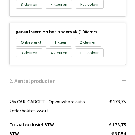
3
4
Full colour
gecentreerd op het ondervak (100cm²)
Onbewerkt
1
2
3
4
Full colour
2. Aantal producten
25x CAR-GADGET - Opvouwbare auto
€ 178,75
kofferbaktas zwart
Totaal exclusief BTW
€ 178,75
BTW
€ 37,54