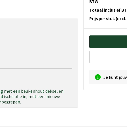
BTW
Totaal inclusief B
Prijs per stuk
(excl
Je kunt jou
ing met een beukenhout deksel en
tische olie in, met een 'nieuwe
inbegrepen.