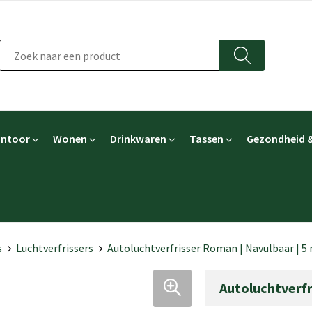
ntoor
Wonen
Drinkwaren
Tassen
Gezondheid &
s
Luchtverfrissers
Autoluchtverfrisser Roman | Navulbaar | 5
Autoluchtverfr