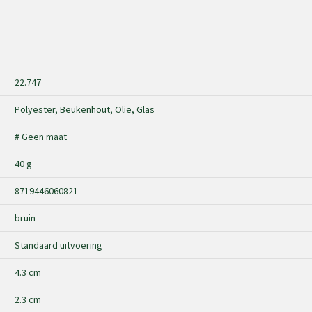
22.747
Polyester, Beukenhout, Olie, Glas
# Geen maat
40 g
8719446060821
bruin
Standaard uitvoering
4.3 cm
2.3 cm