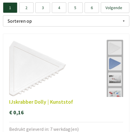
1
2
3
4
5
6
Volgende
IJskrabber Dolly | Kunststof
€ 0,16
Bedrukt geleverd in: 7 werkdag(en)