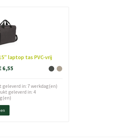
15” laptop tas PVC-vrij
€ 6,55
 geleverd in: 7 werkdag(en)
kt geleverd in: 4
g(en)
ken