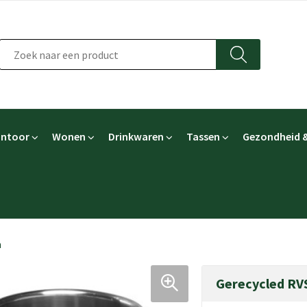
ntoor
Wonen
Drinkwaren
Tassen
Gezondheid &
a
Gerecycled RV