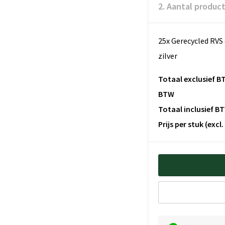
2. Aantal produc
25x Gerecycled RVS
zilver
Totaal exclusief B
BTW
Totaal inclusief B
Prijs per stuk
(excl