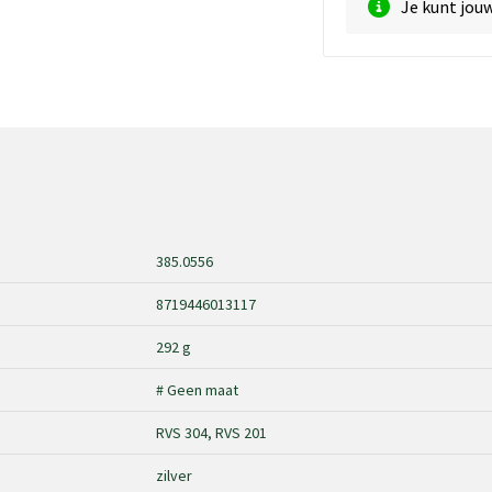
Je kunt jou
385.0556
8719446013117
292 g
# Geen maat
RVS 304, RVS 201
zilver