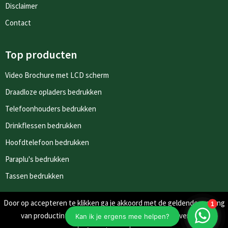
Disclaimer
Contact
Top producten
Video Brochure met LCD scherm
Draadloze opladers bedrukken
Telefoonhouders bedrukken
Drinkflessen bedrukken
Hoofdtelefoon bedrukken
Paraplu's bedrukken
Tassen bedrukken
Door op accepteren te klikken ga je akkoord met de geldende omgang
Nieuwsbrieven
van productinformatie zoals op de website wordt vermeld.
Schrijf je in voor onze nieuwsbrief en mis nooit meer één van