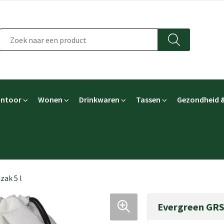
ntoor
Wonen
Drinkwaren
Tassen
Gezondheid &
ak 5 l
Evergreen GRS