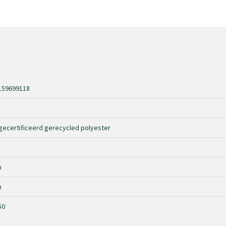
159699118
ecertificeerd gerecycled polyester
m
m
50