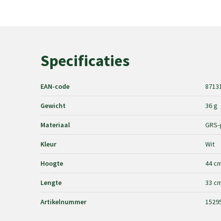
Specificaties
EAN-code
8713
Gewicht
36 g
Materiaal
GRS-g
Kleur
Wit
Hoogte
44 c
Lengte
33 c
Artikelnummer
1529