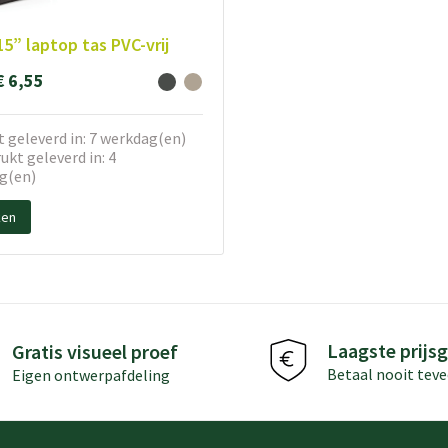
15” laptop tas PVC-vrij
€ 6,55
 geleverd in: 7 werkdag(en)
kt geleverd in: 4
g(en)
ken
Laagste prijsg
Gratis visueel proef
Betaal nooit teve
Eigen ontwerpafdeling