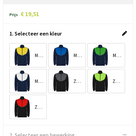
€ 19,51
Prijs
1. Selecteer een kleur
Marineblauw/Geel
Marineblauw/Koningsblauw
Marineblauw/Varen groen
Marineblauw/Wit
Zwart/Ebbenhout
Zwart/Lime
Zwart/Rood
2. Selecteer een bewerking