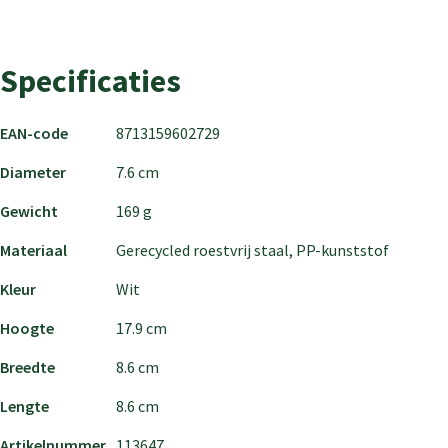
Specificaties
EAN-code
8713159602729
Diameter
7.6 cm
Gewicht
169 g
Materiaal
Gerecycled roestvrij staal, PP-kunststof
Kleur
Wit
Hoogte
17.9 cm
Breedte
8.6 cm
Lengte
8.6 cm
Artikelnummer
113647