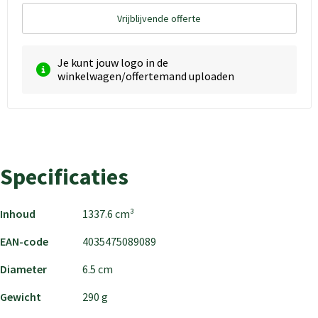
Vrijblijvende offerte
Je kunt jouw logo in de
winkelwagen/offertemand uploaden
Specificaties
Inhoud
1337.6 cm³
EAN-code
4035475089089
Diameter
6.5 cm
Gewicht
290 g