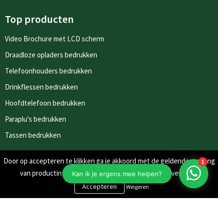
Top producten
Video Brochure met LCD scherm
Draadloze opladers bedrukken
Telefoonhouders bedrukken
Drinkflessen bedrukken
Hoofdtelefoon bedrukken
Paraplu's bedrukken
Tassen bedrukken
Door op accepteren te klikken ga je akkoord met de geldende omgang
Nieuwsbrieven
van productinformatie zoals op de website wordt vermeld.
Schrijf je in voor onze nieuwsbrief en mis nooit meer één van
Weigeren
onze leuke aanbiedingen of updates.
Inschrijven