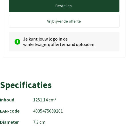
Bestellen
Vrijblijvende offerte
Je kunt jouw logo in de
winkelwagen/offertemand uploaden
Specificaties
Inhoud
1251.14 cm³
EAN-code
4035475089201
Diameter
7.3 cm