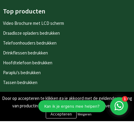
Top producten
Video Brochure met LCD scherm
Draadloze opladers bedrukken
Telefoonhouders bedrukken
Drinkflessen bedrukken
Hoofdtelefoon bedrukken
Paraplu's bedrukken
Tassen bedrukken
Door op accepteren te klikken ga je akkoord met de geldende omgang
Nieuwsbrieven
van productinformatie zoals op de website wordt vermeld.
Schrijf je in voor onze nieuwsbrief en mis nooit meer één van
Weigeren
onze leuke aanbiedingen of updates.
Inschrijven