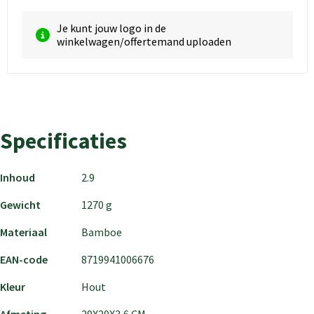
Je kunt jouw logo in de
winkelwagen/offertemand uploaden
Specificaties
Inhoud
2.9
Gewicht
1270 g
Materiaal
Bamboe
EAN-code
8719941006676
Kleur
Hout