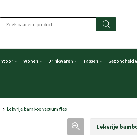
ntoor
Wonen
Drinkwaren
Tassen
Gezondheid &
s
Lekvrije bamboe vacuüm fles
Lekvrije bamb