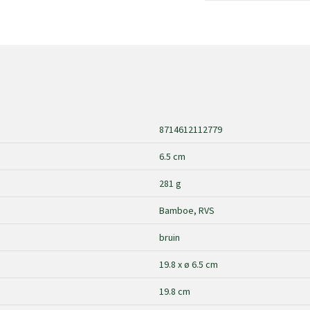
8714612112779
6.5 cm
281 g
Bamboe, RVS
bruin
19.8 x ø 6.5 cm
19.8 cm