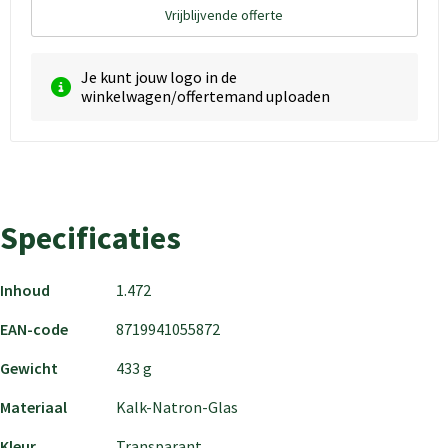
Vrijblijvende offerte
Je kunt jouw logo in de
winkelwagen/offertemand uploaden
Specificaties
Inhoud
1.472
EAN-code
8719941055872
Gewicht
433 g
Materiaal
Kalk-Natron-Glas
Kleur
Transparant