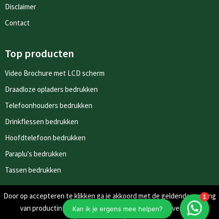
Disclaimer
Contact
Top producten
Video Brochure met LCD scherm
Draadloze opladers bedrukken
Telefoonhouders bedrukken
Drinkflessen bedrukken
Hoofdtelefoon bedrukken
Paraplu's bedrukken
Tassen bedrukken
Door op accepteren te klikken ga je akkoord met de geldende omgang
Nieuwsbrieven
van productinformatie zoals op de website wordt vermeld.
Schrijf je in voor onze nieuwsbrief en mis nooit meer één van