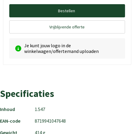
Bestellen
Vrijblijvende offerte
Je kunt jouw logo in de
winkelwagen/offertemand uploaden
Specificaties
Inhoud
1.547
EAN-code
8719941047648
Gewicht
414 g