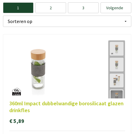
1
2
3
Volgende
360ml Impact dubbelwandige borosilicaat glazen
drinkfles
€ 5,89