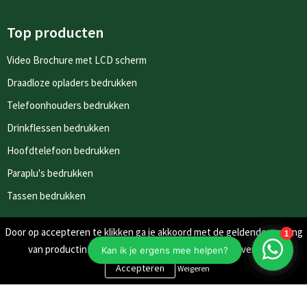
Top producten
Video Brochure met LCD scherm
Draadloze opladers bedrukken
Telefoonhouders bedrukken
Drinkflessen bedrukken
Hoofdtelefoon bedrukken
Paraplu's bedrukken
Tassen bedrukken
Door op accepteren te klikken ga je akkoord met de geldende omgang
Nieuwsbrieven
van productinformatie zoals op de website wordt vermeld.
Schrijf je in voor onze nieuwsbrief en mis nooit meer één van
Weigeren
onze leuke aanbiedingen of updates.