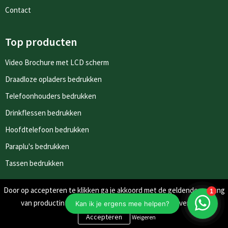
Contact
Top producten
Video Brochure met LCD scherm
Draadloze opladers bedrukken
Telefoonhouders bedrukken
Drinkflessen bedrukken
Hoofdtelefoon bedrukken
Paraplu's bedrukken
Tassen bedrukken
Door op accepteren te klikken ga je akkoord met de geldende omgang
Nieuwsbrieven
van productinformatie zoals op de website wordt vermeld.
Schrijf je in voor onze nieuwsbrief en mis nooit meer één van
Weigeren
onze leuke aanbiedingen of updates.