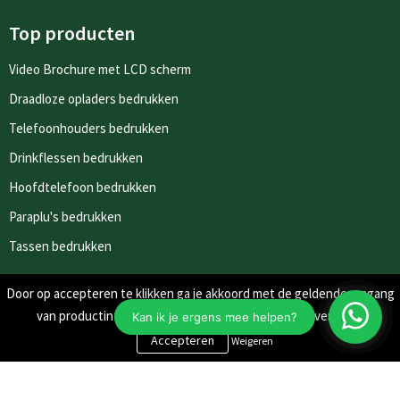
Top producten
Video Brochure met LCD scherm
Draadloze opladers bedrukken
Telefoonhouders bedrukken
Drinkflessen bedrukken
Hoofdtelefoon bedrukken
Paraplu's bedrukken
Tassen bedrukken
Door op accepteren te klikken ga je akkoord met de geldende omgang
Nieuwsbrieven
van productinformatie zoals op de website wordt vermeld.
Schrijf je in voor onze nieuwsbrief en mis nooit meer één van
Weigeren
onze leuke aanbiedingen of updates.
Inschrijven