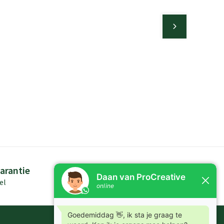
arantie
Persoonlijk advies
el
Kennis in producten