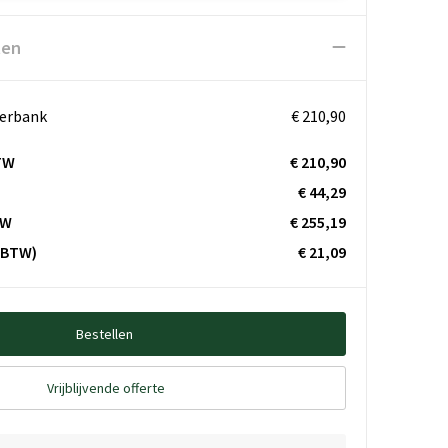
ten
werbank
€ 210,90
TW
€ 210,90
€ 44,29
TW
€ 255,19
. BTW)
€ 21,09
Bestellen
Vrijblijvende offerte