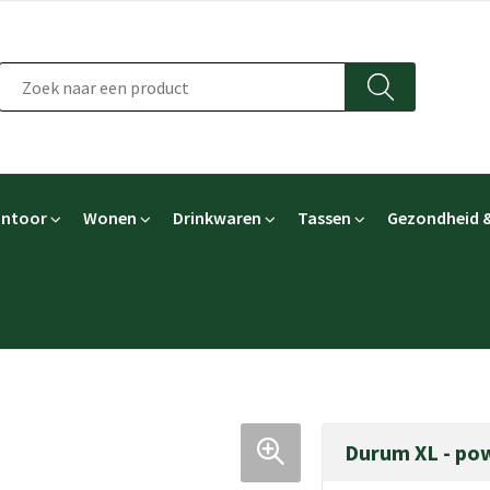
ntoor
Wonen
Drinkwaren
Tassen
Gezondheid &
Durum XL - po