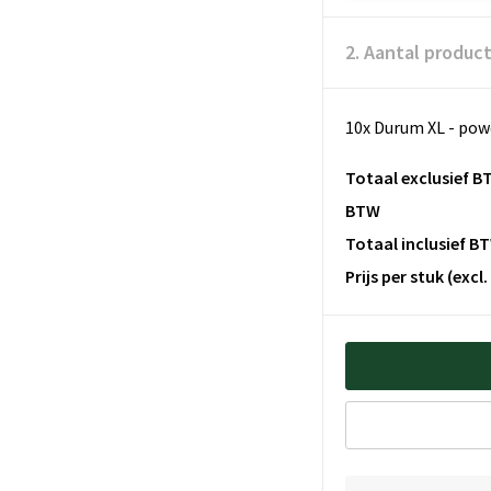
2. Aantal produc
10x Durum XL - po
Totaal exclusief B
BTW
Totaal inclusief B
Prijs per stuk
(excl