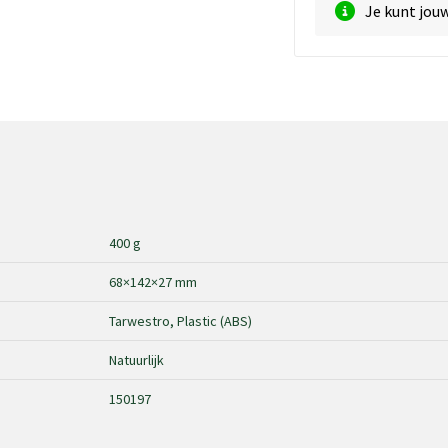
Je kunt jou
400 g
68×142×27 mm
Tarwestro, Plastic (ABS)
Natuurlijk
150197