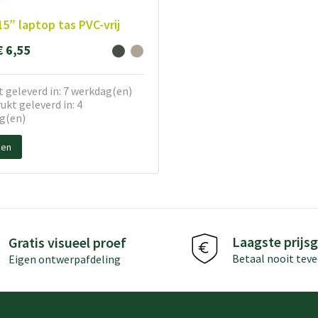
15” laptop tas PVC-vrij
€ 6,55
 geleverd in: 7 werkdag(en)
kt geleverd in: 4
g(en)
ken
Laagste prijsg
Gratis visueel proef
Betaal nooit teve
Eigen ontwerpafdeling