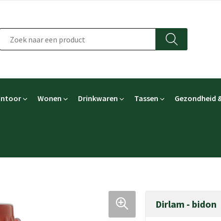
ntoor
Wonen
Drinkwaren
Tassen
Gezondheid &
Dirlam - bidon