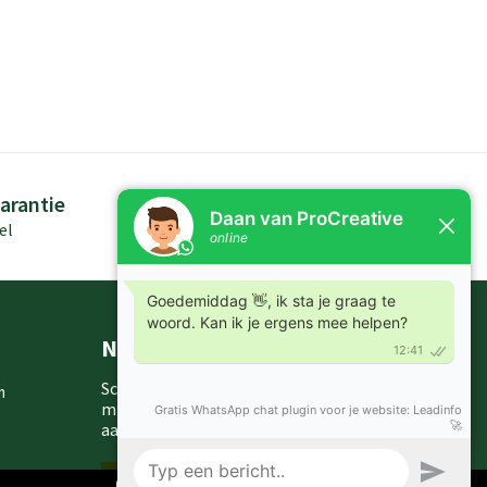
arantie
Persoonlijk advies
el
Kennis in producten
Nieuwsbrieven
Schrijf je in voor onze nieuwsbrief en
m
mis nooit meer één van onze leuke
aanbiedingen of updates.
Inschrijven