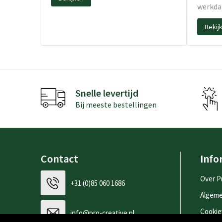
werkda
Bekij
Snelle levertijd
Bij meeste bestellingen
Contact
Info
Over P
+31 (0)85 060 1686
Algem
Cookie
info@pro-creative.nl