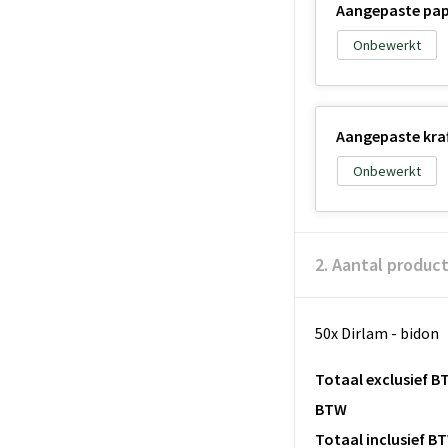
Aangepaste papi
Onbewerkt
Aangepaste kraft
Onbewerkt
2. Aantal produc
50x Dirlam - bidon
Totaal exclusief B
BTW
Totaal inclusief B