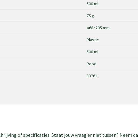
500 ml
75 g
ø68×205 mm
Plastic
500 ml
Rood
83761
rijving of specificaties. Staat jouw vraag er niet tussen? Neem 