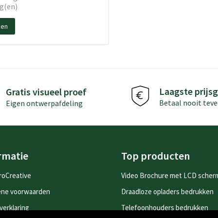
g(en)
ken
Laagste prijsg
Gratis visueel proef
Betaal nooit teve
Eigen ontwerpafdeling
rmatie
Top producten
roCreative
Video Brochure met LCD scher
ene voorwaarden
Draadloze opladers bedrukken
verklaring
Telefoonhouders bedrukken