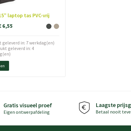
15” laptop tas PVC-vrij
€ 6,55
 geleverd in: 7 werkdag(en)
kt geleverd in: 4
g(en)
ken
Laagste prijsg
Gratis visueel proef
Betaal nooit teve
Eigen ontwerpafdeling