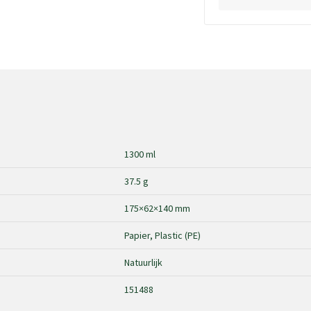
1300 ml
37.5 g
175×62×140 mm
Papier, Plastic (PE)
Natuurlijk
151488