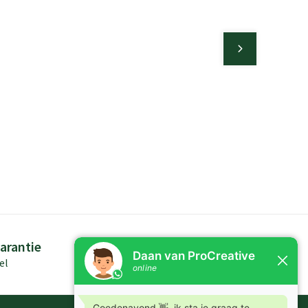
arantie
Persoonlijk advies
el
Kennis in producten