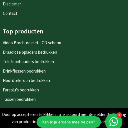
Disclaimer
Contact
Top producten
Video Brochure met LCD scherm
Draadloze opladers bedrukken
Telefoonhouders bedrukken
Drinkflessen bedrukken
Hoofdtelefoon bedrukken
Paraplu's bedrukken
Tassen bedrukken
Door op accepteren te klikken ga je akkoord met de geldende omgang
Nieuwsbrieven
van productinformatie zoals op de website wordt vermeld.
Schrijf je in voor onze nieuwsbrief en mis nooit meer één van