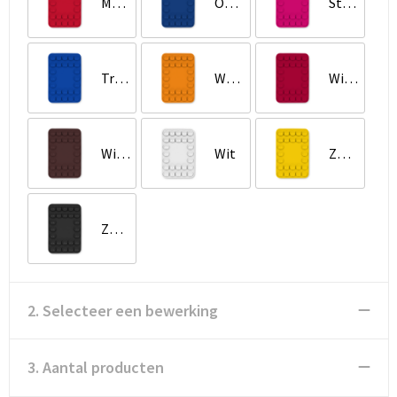
Medium Scharlakenrood
Oxford Blue
Stralend Roze
True Blue
Warm oranje
Wijnrood
Wine Brown
Wit
Zonnig Geel
Zwart
2. Selecteer een bewerking
3. Aantal producten