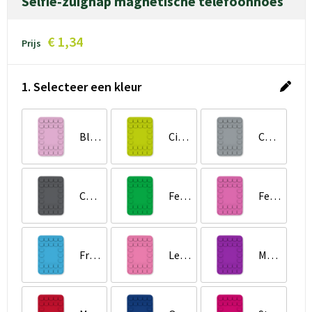
Selfie‑zuignap magnetische telefoonhoes
€ 1,34
Prijs
1. Selecteer een kleur
Blush Roze
Citrusgroen
Cool Grey
Cool Grey 11 C
Felgroen
Felroze
Fresh Blue
Levendig Roze
Magenta Viooltjes