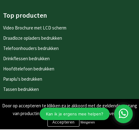
Top producten
Video Brochure met LCD scherm
Draadloze opladers bedrukken
Telefoonhouders bedrukken
Drinkflessen bedrukken
Hoofdtelefoon bedrukken
Paraplu's bedrukken
Tassen bedrukken
Door op accepteren te klikken ga je akkoord met de geldende omgang
Nieuwsbrieven
van productinformatie zoals op de website wordt vermeld.
Schrijf je in voor onze nieuwsbrief en mis nooit meer één van
Weigeren
onze leuke aanbiedingen of updates.