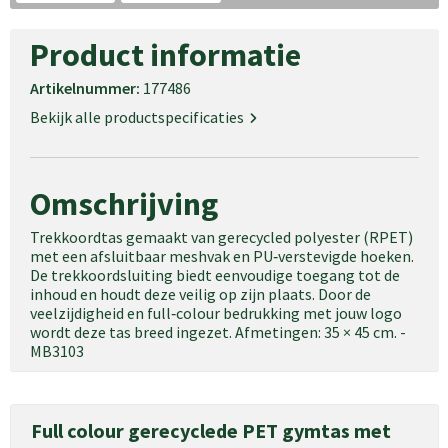
Schoudertassen
Product informatie
Goodiebags
Artikelnummer:
177486
Waterbestendige tassen
Bekijk alle productspecificaties
Trolleys
Omschrijving
Trekkoordtas gemaakt van gerecycled polyester (RPET)
met een afsluitbaar meshvak en PU‑verstevigde hoeken.
De trekkoordsluiting biedt eenvoudige toegang tot de
inhoud en houdt deze veilig op zijn plaats. Door de
veelzijdigheid en full‑colour bedrukking met jouw logo
wordt deze tas breed ingezet. Afmetingen: 35 × 45 cm. -
MB3103
Full colour gerecyclede PET gymtas met