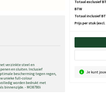
Totaal exclusief B
BTW
Totaal inclusief B
Prijs per stuk
(excl
et verzinkte steel en
enen en sluiten. Inclusief
Je kunt jou
 optimale bescherming tegen regen,
w unieke full‑colour
 volledig worden bedrukt met
als binnenzijde. - MO8780i