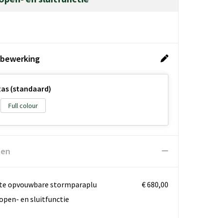
 bewerking
tas (standaard)
Full colour
ten
kte opvouwbare stormparaplu
€ 680,00
pen- en sluitfunctie