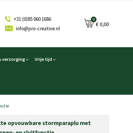
+31 (0)85 060 1686
0
€ 0,00
info@pro-creative.nl
 verzorging
Vrije tijd
nctie
ukte opvouwbare stormparaplu met
pen- en sluitfunctie