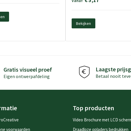
€ 5,17
Vanaf
ken
Bekijken
Laagste prijsg
Gratis visueel proef
Betaal nooit teve
Eigen ontwerpafdeling
rmatie
Top producten
roCreative
Video Brochure met LCD scher
ene voorwaarden
Draadloze opladers bedrukken