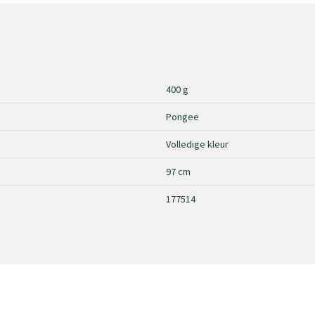
400 g
Pongee
Volledige kleur
97 cm
177514