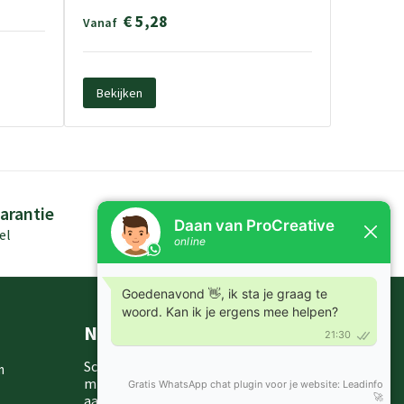
€ 5,28
Vanaf
Bekijken
arantie
Persoonlijk advies
el
Kennis in producten
Nieuwsbrieven
Schrijf je in voor onze nieuwsbrief en
m
mis nooit meer één van onze leuke
aanbiedingen of updates.