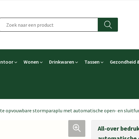
ntoor
Wonen
Drinkwaren
Tassen
Gezondheid &
kte opvouwbare stormparaplu met automatische open- en sluitfu
All-over bedr
automatische o