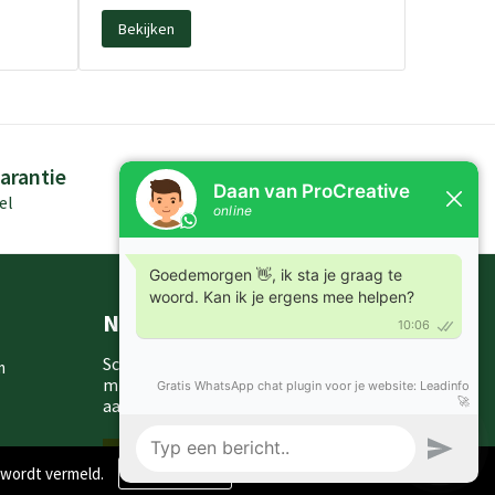
Bekijken
arantie
Persoonlijk advies
el
Kennis in producten
Nieuwsbrieven
Schrijf je in voor onze nieuwsbrief en
m
mis nooit meer één van onze leuke
aanbiedingen of updates.
Inschrijven
 wordt vermeld.
Weigeren