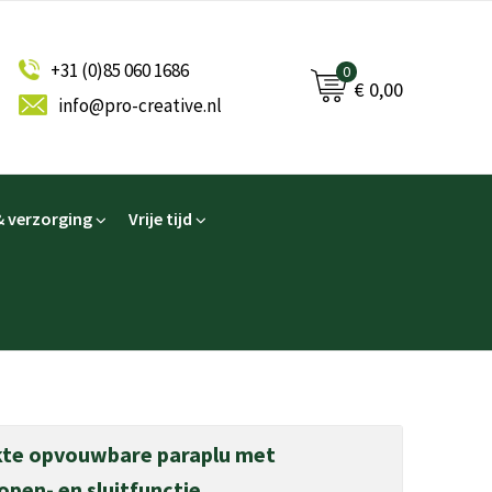
+31 (0)85 060 1686
0
€ 0,00
info@pro-creative.nl
 verzorging
Vrije tijd
ukte opvouwbare paraplu met
pen- en sluitfunctie