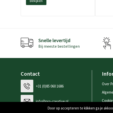
Bekijken
Snelle levertijd
Bij meeste bestellingen
Contact
Info
Over P
+31 (0)85 060 1686
Algem
Cookie
info@pro-creative.nl
Door op accepteren te klikken ga je akk
Privac