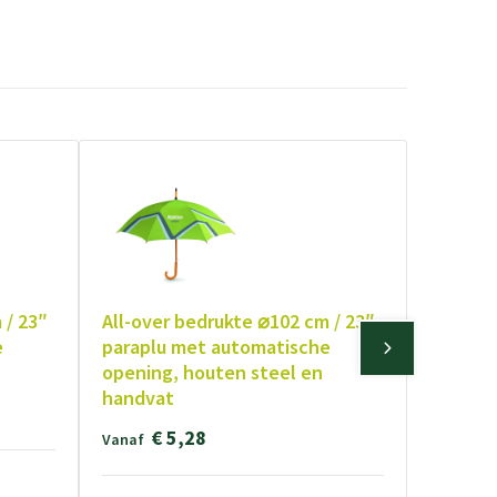
 / 23″
All-over bedrukte ⌀102 cm / 23″
e
paraplu met automatische
opening, houten steel en
handvat
€ 5,28
Vanaf