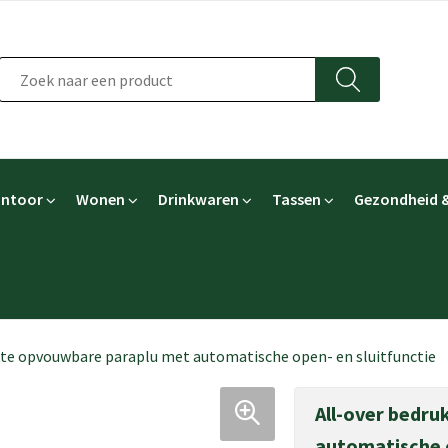
ntoor
Wonen
Drinkwaren
Tassen
Gezondheid &
kte opvouwbare paraplu met automatische open- en sluitfunctie
All-over bedr
automatische o