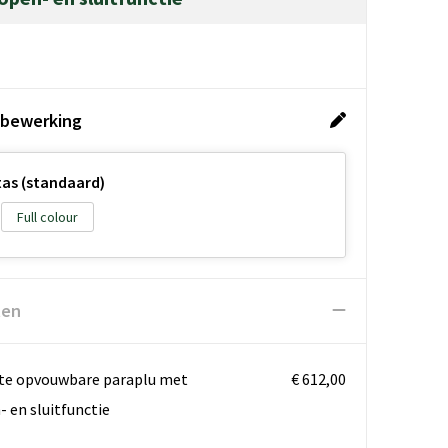
 bewerking
tas (standaard)
Full colour
ten
kte opvouwbare paraplu met
€ 612,00
 en sluitfunctie