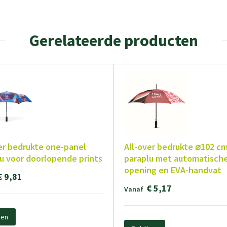
Gerelateerde producten
er bedrukte one-panel
All-over bedrukte ⌀102 cm
u voor doorlopende prints
paraplu met automatisch
opening en EVA-handvat
€ 9,81
€ 5,17
Vanaf
ken