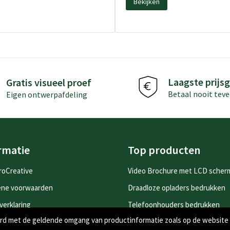
Bekijken
Laagste prijsg
Gratis visueel proef
Betaal nooit teve
Eigen ontwerpafdeling
rmatie
Top producten
roCreative
Video Brochure met LCD scher
ene voorwaarden
Draadloze opladers bedrukken
verklaring
Telefoonhouders bedrukken
oord met de geldende omgang van productinformatie zoals op de website
yverklaring
Drinkflessen bedrukken