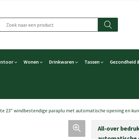
ntoor
Wonen
Drinkwaren
Tassen
Gezondheid &
kte 23″ windbestendige paraplu met automatische opening en kun
All-over bedru
automatische 