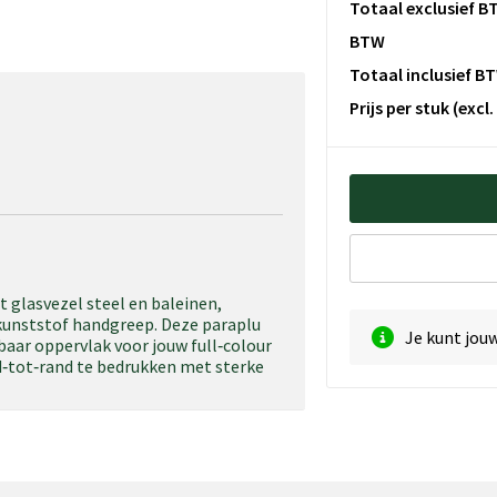
Totaal exclusief B
BTW
Totaal inclusief B
Prijs per stuk
(excl
 glasvezel steel en baleinen,
unststof handgreep. Deze paraplu
Je kunt jou
ar oppervlak voor jouw full‑colour
nd‑tot‑rand te bedrukken met sterke