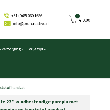
+31 (0)85 060 1686
0
€ 0,00
info@pro-creative.nl
 verzorging
Vrije tijd
ststof handvat
kte 23″ windbestendige paraplu met
opening en kunststof handvat