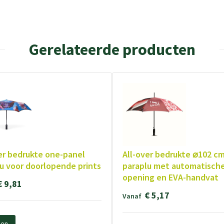
Gerelateerde producten
er bedrukte one-panel
All-over bedrukte ⌀102 cm
u voor doorlopende prints
paraplu met automatisch
opening en EVA-handvat
€ 9,81
€ 5,17
Vanaf
ken