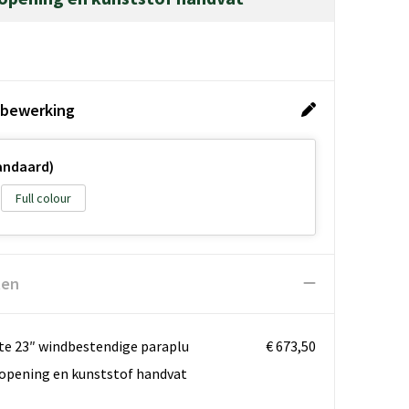
 bewerking
tandaard)
Full colour
ten
kte 23″ windbestendige paraplu
€ 673,50
opening en kunststof handvat