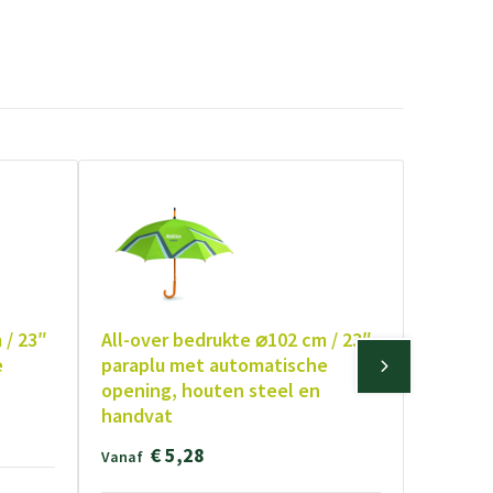
 / 23″
All-over bedrukte ⌀102 cm / 23″
e
paraplu met automatische
opening, houten steel en
handvat
€ 5,28
Vanaf