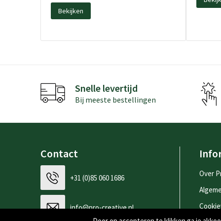
Bekijken
Snelle levertijd
Bij meeste bestellingen
Contact
Info
Over P
+31 (0)85 060 1686
Algem
Cookie
info@pro-creative.nl
Door op accepteren te klikken ga je akk