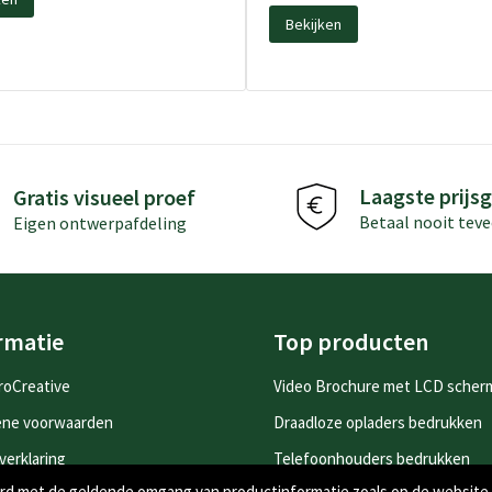
Bekijken
Laagste prijsg
Gratis visueel proef
Betaal nooit teve
Eigen ontwerpafdeling
rmatie
Top producten
roCreative
Video Brochure met LCD scher
ene voorwaarden
Draadloze opladers bedrukken
verklaring
Telefoonhouders bedrukken
oord met de geldende omgang van productinformatie zoals op de website