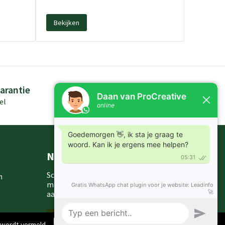
Bekijken
arantie
Persoonlijk advies
el
Kennis in producten
Nieuwsbrieven
Schrijf je in voor onze nieuwsbrief en
m
mis nooit meer één van onze leuke
aanbiedingen of updates.
Inschrijven
 wordt vermeld.
Weigeren