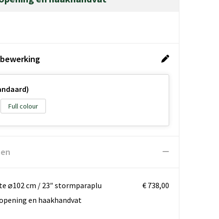
 bewerking
tandaard)
Full colour
ten
kte ⌀102 cm / 23″ stormparaplu
€ 738,00
opening en haakhandvat