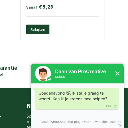
€ 5,28
Vanaf
Bekijken
arantie
Persoonlijk advies
el
Kennis in producten
Nieuwsbrieven
Schrijf je in voor onze nieuwsbrief en
m
mis nooit meer één van onze leuke
aanbiedingen of updates.