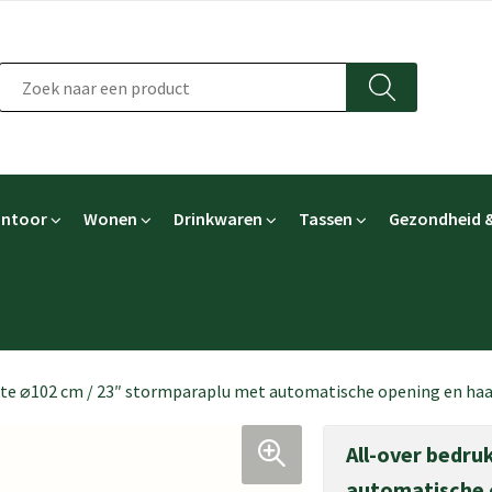
ntoor
Wonen
Drinkwaren
Tassen
Gezondheid &
kte ⌀102 cm / 23″ stormparaplu met automatische opening en ha
All-over bedru
automatische 