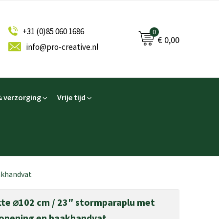
+31 (0)85 060 1686
0
€ 0,00
info@pro-creative.nl
 verzorging
Vrije tijd
akhandvat
kte ⌀102 cm / 23″ stormparaplu met
opening en haakhandvat