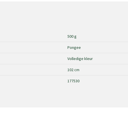
500 g
Pongee
Volledige kleur
102 cm
177530