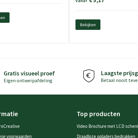
€ 5,17
Vanaf
ken
Bekijken
Laagste prijsg
Gratis visueel proef
Betaal nooit teve
Eigen ontwerpafdeling
rmatie
Top producten
roCreative
Video Brochure met LCD scher
ene voorwaarden
Draadloze opladers bedrukken