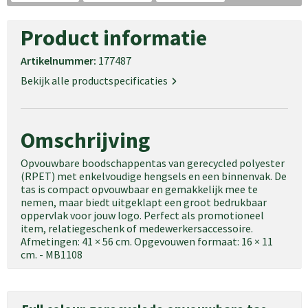
Schoudertassen
Product informatie
Goodiebags
Artikelnummer:
177487
Waterbestendige tassen
Bekijk alle productspecificaties
Trolleys
Omschrijving
Opvouwbare boodschappentas van gerecycled polyester
(RPET) met enkelvoudige hengsels en een binnenvak. De
tas is compact opvouwbaar en gemakkelijk mee te
nemen, maar biedt uitgeklapt een groot bedrukbaar
oppervlak voor jouw logo. Perfect als promotioneel
item, relatiegeschenk of medewerkersaccessoire.
Afmetingen: 41 × 56 cm. Opgevouwen formaat: 16 × 11
cm. - MB1108