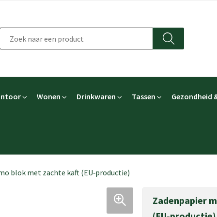
ntoor
Wonen
Drinkwaren
Tassen
Gezondheid &
o blok met zachte kaft (EU‑productie)
Zadenpapier m
(EU‑productie)