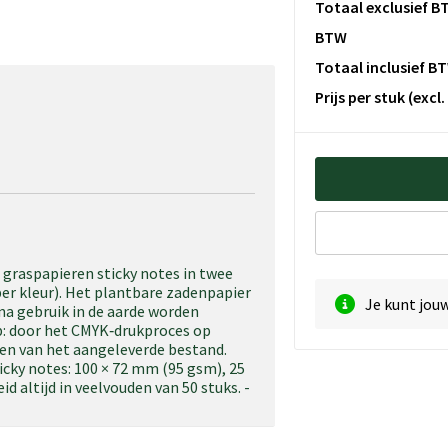
Totaal exclusief B
BTW
Totaal inclusief B
Prijs per stuk
(excl
 graspapieren sticky notes in twee
per kleur). Het plantbare zadenpapier
Je kunt jou
na gebruik in de aarde worden
: door het CMYK‑drukproces op
ken van het aangeleverde bestand.
cky notes: 100 × 72 mm (95 gsm), 25
d altijd in veelvouden van 50 stuks. -