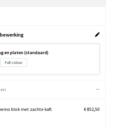
 bewerking
g en platen (standaard)
Full colour
ten
memo blok met zachte kaft
€ 852,50