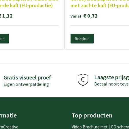
rde kaft (EU‑productie)
met zachte kaft (EU‑prod
€ 1,12
€ 0,72
Vanaf
ken
Bekijken
Laagste prijsg
Gratis visueel proef
Betaal nooit teve
Eigen ontwerpafdeling
rmatie
Top producten
roCreative
Video Brochure met LCD scher