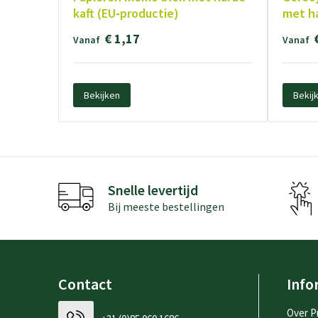
kaft (EU‑productie)
met ha
€ 1,17
Vanaf
Vanaf
Bekijken
Bekij
Snelle levertijd
Bij meeste bestellingen
Contact
Info
Over P