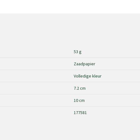
53 g
Zaadpapier
Volledige kleur
7.2 cm
10 cm
177581