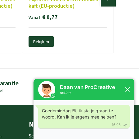
uctie)
kaft (EU‑productie)
€ 0,77
Vanaf
Bekijken
arantie
Persoonlijk advies
el
Kennis in producten
Nieuwsbrieven
Schrijf je in voor onze nieuwsbrief en
m